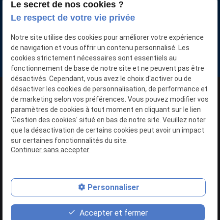
Le secret de nos cookies ?
Votre voiture neuve moins chère
Le respect de votre vie privée
Nous retrouver
Notre site utilise des cookies pour améliorer votre expérience
15 Pl. de la Gare
de navigation et vous offrir un contenu personnalisé. Les
59136 WAVRIN
cookies strictement nécessaires sont essentiels au
fonctionnement de base de notre site et ne peuvent pas être
désactivés. Cependant, vous avez le choix d'activer ou de
désactiver les cookies de personnalisation, de performance et
N° SIRET : 40357091400032
de marketing selon vos préférences. Vous pouvez modifier vos
paramètres de cookies à tout moment en cliquant sur le lien
'Gestion des cookies' situé en bas de notre site. Veuillez noter
Plan du site
que la désactivation de certains cookies peut avoir un impact
sur certaines fonctionnalités du site.
Mentions légales
Continuer sans accepter
Politique de confidentialité
Gestion des cookies
Personnaliser
place
phone
contact_page
Accepter et fermer