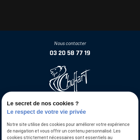
Nous contacter
03 20 58 77 19
Le secret de nos cookies ?
Votre voiture neuve moins chère
Le respect de votre vie privée
Nous retrouver
Notre site utilise des cookies pour améliorer votre expérience
15 Pl. de la Gare
de navigation et vous offrir un contenu personnalisé. Les
59136 WAVRIN
cookies strictement nécessaires sont essentiels au