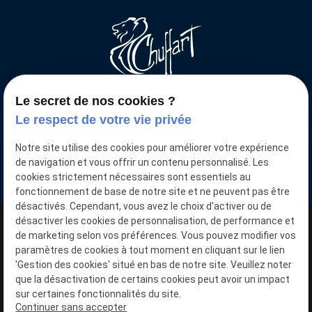
Le secret de nos cookies ?
Votre voiture neuve moins chère
Le respect de votre vie privée
Nous retrouver
Notre site utilise des cookies pour améliorer votre expérience
15 Pl. de la Gare
de navigation et vous offrir un contenu personnalisé. Les
59136 WAVRIN
cookies strictement nécessaires sont essentiels au
fonctionnement de base de notre site et ne peuvent pas être
désactivés. Cependant, vous avez le choix d'activer ou de
désactiver les cookies de personnalisation, de performance et
N° SIRET : 40357091400032
de marketing selon vos préférences. Vous pouvez modifier vos
paramètres de cookies à tout moment en cliquant sur le lien
'Gestion des cookies' situé en bas de notre site. Veuillez noter
Plan du site
que la désactivation de certains cookies peut avoir un impact
sur certaines fonctionnalités du site.
Mentions légales
Continuer sans accepter