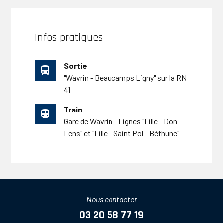
Infos pratiques
Sortie
directions_bus
"Wavrin - Beaucamps Ligny" sur la RN
41
Train
directions_subway
Gare de Wavrin - Lignes "Lille - Don -
Lens" et "Lille - Saint Pol - Béthune"
Nous contacter
03 20 58 77 19