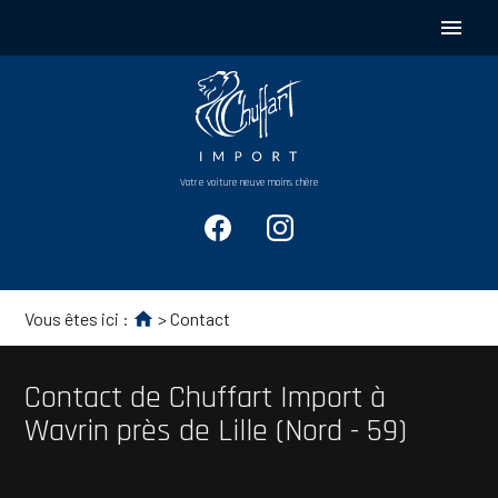
Panneau de gestion des cookies
menu
Votre voiture neuve moins chère
Vous êtes ici :
> Contact
Contact de Chuffart Import à
Wavrin près de Lille (Nord - 59)