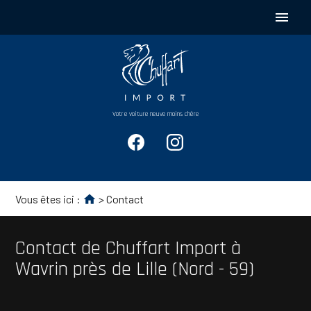
Panneau de gestion des cookies
menu
Votre voiture neuve moins chère
Vous êtes ici :
> Contact
Contact de Chuffart Import à
Wavrin près de Lille (Nord - 59)