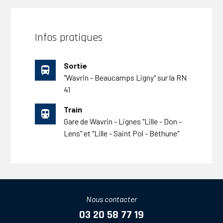
Infos pratiques
Sortie
directions_bus
"Wavrin - Beaucamps Ligny" sur la RN
41
Train
directions_subway
Gare de Wavrin - Lignes "Lille - Don -
Lens" et "Lille - Saint Pol - Béthune"
Nous contacter
03 20 58 77 19