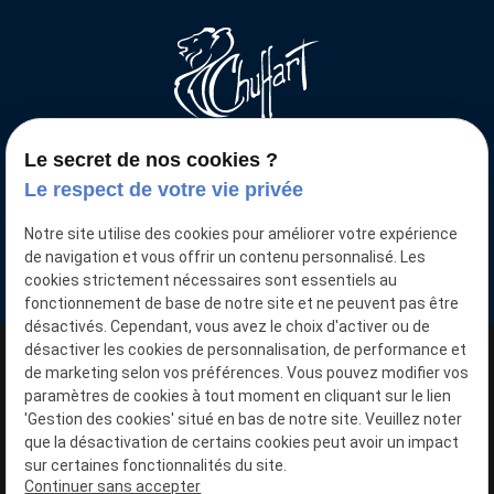
Le secret de nos cookies ?
Votre voiture neuve moins chère
Le respect de votre vie privée
Nous retrouver
Notre site utilise des cookies pour améliorer votre expérience
15 Pl. de la Gare
de navigation et vous offrir un contenu personnalisé. Les
59136 WAVRIN
cookies strictement nécessaires sont essentiels au
fonctionnement de base de notre site et ne peuvent pas être
désactivés. Cependant, vous avez le choix d'activer ou de
désactiver les cookies de personnalisation, de performance et
N° SIRET : 40357091400032
de marketing selon vos préférences. Vous pouvez modifier vos
paramètres de cookies à tout moment en cliquant sur le lien
'Gestion des cookies' situé en bas de notre site. Veuillez noter
Plan du site
que la désactivation de certains cookies peut avoir un impact
sur certaines fonctionnalités du site.
Mentions légales
Continuer sans accepter