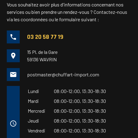
Vous souhaitez avoir plus d'informations concernant nos
services ou bien prendre un rendez-vous ?
Contactez-nous
via les coordonnées ou le formulaire suivant :
03 20 58 77 19
phone
15 Pl. de la Gare
place
59136 WAVRIN
mail
postmaster@chuffart-import.com
Lundi
08:00-12:00,
13:30-18:30
Mardi
08:00-12:00,
13:30-18:30
Mercredi
08:00-12:00,
13:30-18:30
Jeudi
08:00-12:00,
13:30-18:30
access_time
Vendredi
08:00-12:00,
13:30-18:30