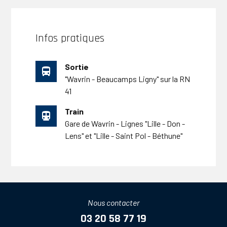
Infos pratiques
Sortie
directions_bus
"Wavrin - Beaucamps Ligny" sur la RN
41
Train
directions_subway
Gare de Wavrin - Lignes "Lille - Don -
Lens" et "Lille - Saint Pol - Béthune"
Nous contacter
03 20 58 77 19