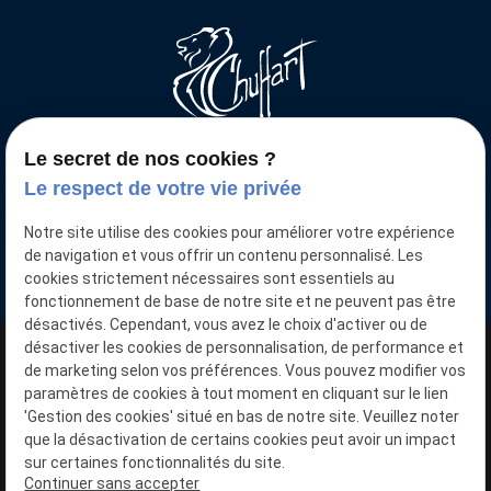
Le secret de nos cookies ?
Votre voiture neuve moins chère
Le respect de votre vie privée
Nous retrouver
Notre site utilise des cookies pour améliorer votre expérience
15 Pl. de la Gare
de navigation et vous offrir un contenu personnalisé. Les
59136 WAVRIN
cookies strictement nécessaires sont essentiels au
fonctionnement de base de notre site et ne peuvent pas être
désactivés. Cependant, vous avez le choix d'activer ou de
désactiver les cookies de personnalisation, de performance et
N° SIRET : 40357091400032
de marketing selon vos préférences. Vous pouvez modifier vos
paramètres de cookies à tout moment en cliquant sur le lien
'Gestion des cookies' situé en bas de notre site. Veuillez noter
Plan du site
que la désactivation de certains cookies peut avoir un impact
sur certaines fonctionnalités du site.
Mentions légales
Continuer sans accepter