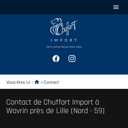
Panneau de gestion des cookies
menu
Votre voiture neuve moins chère
Vous êtes ici :
> Contact
Contact de Chuffart Import à
Wavrin près de Lille (Nord - 59)