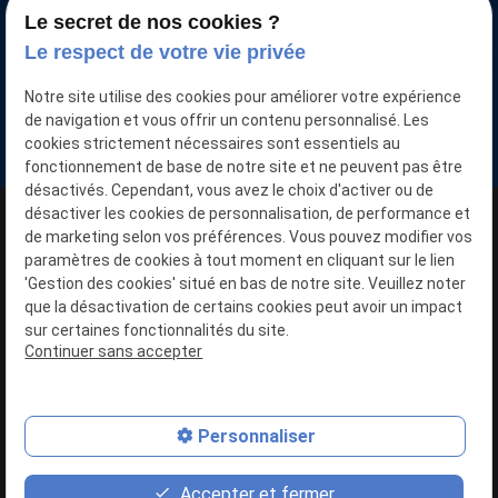
Le secret de nos cookies ?
Votre voiture neuve moins chère
Le respect de votre vie privée
Nous retrouver
Notre site utilise des cookies pour améliorer votre expérience
15 Pl. de la Gare
de navigation et vous offrir un contenu personnalisé. Les
59136 WAVRIN
cookies strictement nécessaires sont essentiels au
fonctionnement de base de notre site et ne peuvent pas être
désactivés. Cependant, vous avez le choix d'activer ou de
désactiver les cookies de personnalisation, de performance et
N° SIRET : 40357091400032
de marketing selon vos préférences. Vous pouvez modifier vos
paramètres de cookies à tout moment en cliquant sur le lien
'Gestion des cookies' situé en bas de notre site. Veuillez noter
Plan du site
que la désactivation de certains cookies peut avoir un impact
sur certaines fonctionnalités du site.
Mentions légales
Continuer sans accepter
Politique de confidentialité
Gestion des cookies
Personnaliser
place
phone
contact_page
Accepter et fermer