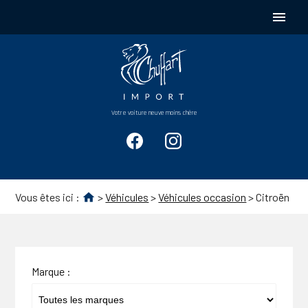
Panneau de gestion des cookies
menu
Votre voiture neuve moins chère
Vous êtes ici :
>
Véhicules
>
Véhicules occasion
>
Citroën
Marque :