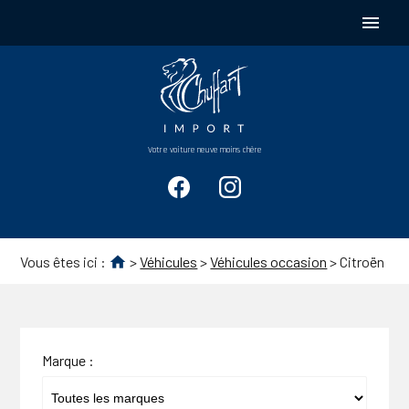
Panneau de gestion des cookies
menu
Votre voiture neuve moins chère
Vous êtes ici :
>
Véhicules
>
Véhicules occasion
>
Citroën
Marque :